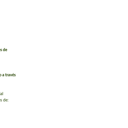
s de
 a través
al
s de: